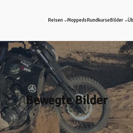
Reisen
Moppeds
Rundkurse
Bilder
Üb
Bewegte Bilder