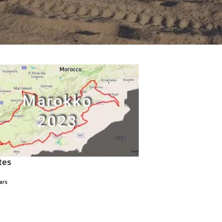
tes
ars