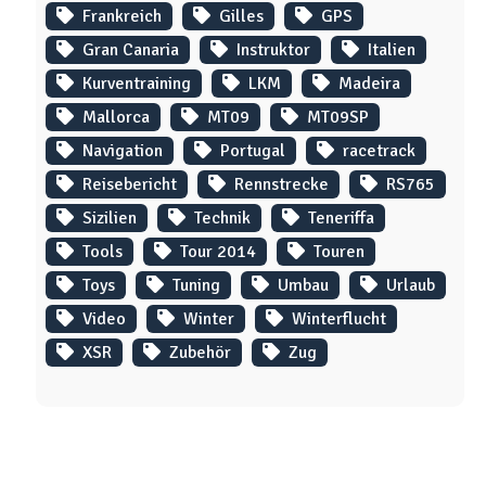
Frankreich
Gilles
GPS
Gran Canaria
Instruktor
Italien
Kurventraining
LKM
Madeira
Mallorca
MT09
MT09SP
Navigation
Portugal
racetrack
Reisebericht
Rennstrecke
RS765
Sizilien
Technik
Teneriffa
Tools
Tour 2014
Touren
Toys
Tuning
Umbau
Urlaub
Video
Winter
Winterflucht
XSR
Zubehör
Zug