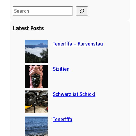
S
e
a
Latest Posts
r
c
Teneriffa – Kurvenstau
h
Sizilien
Schwarz ist Schick!
Teneriffa