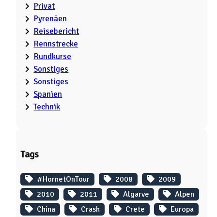
Privat
Pyrenäen
Reisebericht
Rennstrecke
Rundkurse
Sonstiges
Sonstiges
Spanien
Technik
Tags
#HornetOnTour
2008
2009
2010
2011
Algarve
Alpen
China
Crash
Crete
Europa