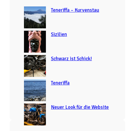
r
c
Teneriffa – Kurvenstau
h
Sizilien
Schwarz ist Schick!
Teneriffa
Neuer Look für die Website