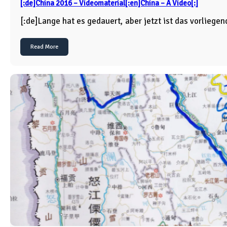
[:de]China 2016 – Videomaterial[:en]China – A Video[:]
[:de]Lange hat es gedauert, aber jetzt ist das vorliege
Read More