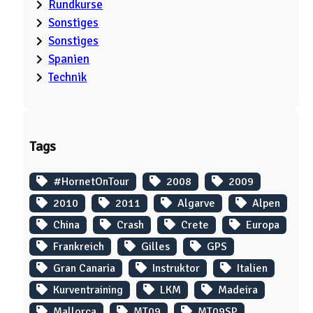
Rundkurse
Sonstiges
Sonstiges
Spanien
Technik
Tags
#HornetOnTour
2008
2009
2010
2011
Algarve
Alpen
China
Crash
Crete
Europa
Frankreich
Gilles
GPS
Gran Canaria
Instruktor
Italien
Kurventraining
LKM
Madeira
Mallorca
MT09
MT09SP