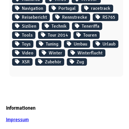
Navigation
Portugal
racetrack
Reisebericht
Rennstrecke
RS765
Sizilien
Technik
Teneriffa
Tools
Tour 2014
Touren
Toys
Tuning
Umbau
Urlaub
Video
Winter
Winterflucht
XSR
Zubehör
Zug
Informationen
Impressum