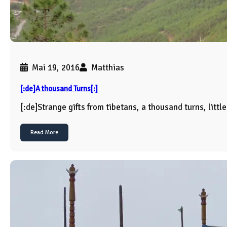
Mai 19, 2016
Matthias
[:de]A thousand Turns[:]
[:de]Strange gifts from tibetans, a thousand turns, littl
Read More