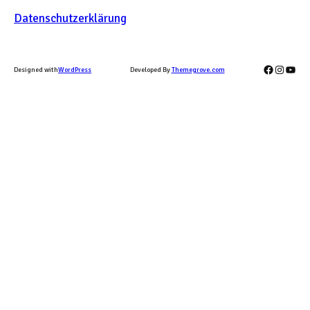
Datenschutzerklärung
Facebook
Instag
YouT
Designed with
WordPress
Developed By
Themegrove.com