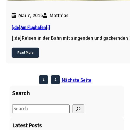
Mai 7, 2016
Matthias
[:de]Am Flughafen[:]
[:de]Reisen in der Bahn mit singenden und gackernden
Read More
Nächste Seite
1
2
Search
S
e
a
Latest Posts