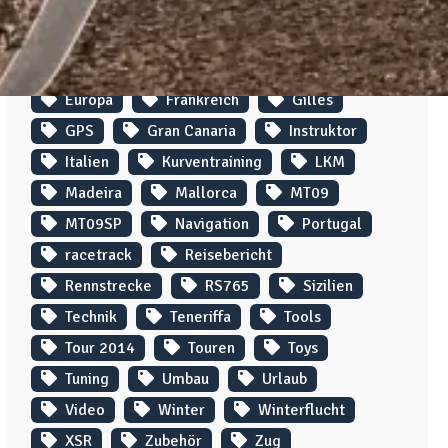
#HornetOnTour
2008
2009
2010
2011
Algarve
Alpen
China
Crash
Crete
Europa
Frankreich
Gilles
GPS
Gran Canaria
Instruktor
Italien
Kurventraining
LKM
Madeira
Mallorca
MT09
MT09SP
Navigation
Portugal
racetrack
Reisebericht
Rennstrecke
RS765
Sizilien
Technik
Teneriffa
Tools
Tour 2014
Touren
Toys
Tuning
Umbau
Urlaub
Video
Winter
Winterflucht
XSR
Zubehör
Zug