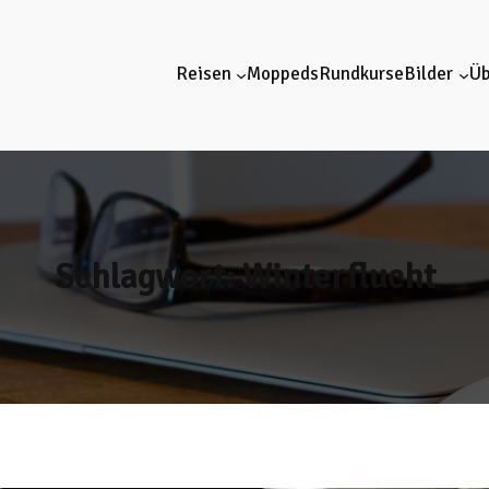
Reisen
Moppeds
Rundkurse
Bilder
Üb
Schlagwort:
Winterflucht