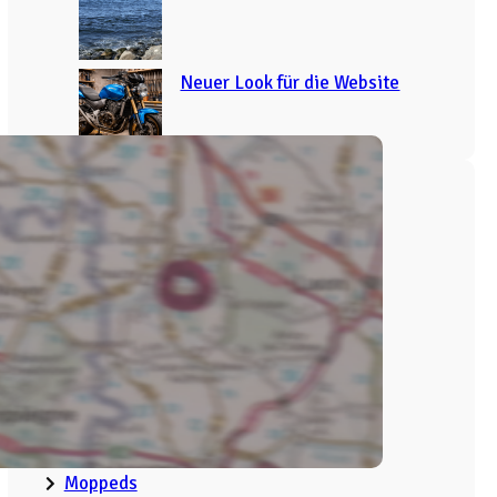
Neuer Look für die Website
Categories
Admin
Aktuell
Brasilien
China
GPS Daten
Italien
Kurventraining
Moppeds