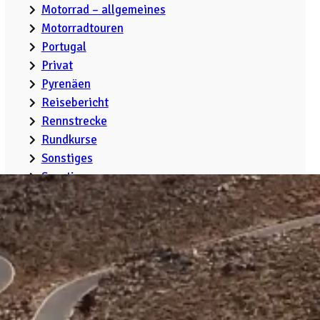
Motorrad – allgemeines
Motorradtouren
Portugal
Privat
Pyrenäen
Reisebericht
Rennstrecke
Rundkurse
Sonstiges
Sonstiges
Spanien
Technik
Tags