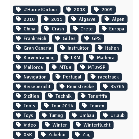
#HornetOnTour
2008
2009
2010
2011
Algarve
Alpen
China
Crash
Crete
Europa
Frankreich
Gilles
GPS
Gran Canaria
Instruktor
Italien
Kurventraining
LKM
Madeira
Mallorca
MT09
MT09SP
Navigation
Portugal
racetrack
Reisebericht
Rennstrecke
RS765
Sizilien
Technik
Teneriffa
Tools
Tour 2014
Touren
Toys
Tuning
Umbau
Urlaub
Video
Winter
Winterflucht
XSR
Zubehör
Zug