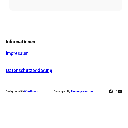
Informationen
Impressum
Datenschutzerklärung
Facebook
Instag
YouT
Designed with
WordPress
Developed By
Themegrove.com