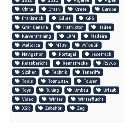
2010
2011
Algarve
Alpen
China
Crash
Crete
Europa
Frankreich
Gilles
GPS
Gran Canaria
Instruktor
Italien
Kurventraining
LKM
Madeira
Mallorca
MT09
MT09SP
Navigation
Portugal
racetrack
Reisebericht
Rennstrecke
RS765
Sizilien
Technik
Teneriffa
Tools
Tour 2014
Touren
Toys
Tuning
Umbau
Urlaub
Video
Winter
Winterflucht
XSR
Zubehör
Zug