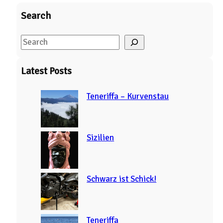
Search
S
e
a
Latest Posts
r
c
Teneriffa – Kurvenstau
h
Sizilien
Schwarz ist Schick!
Teneriffa