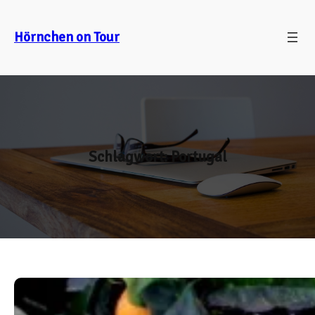
Zum
Inhalt
Hörnchen on Tour
springen
Schlagwort:
Portugal