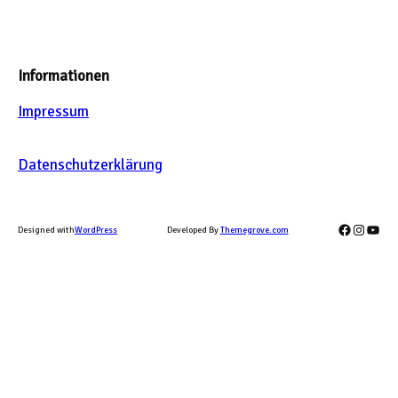
Informationen
Impressum
Datenschutzerklärung
Facebook
Instag
YouT
Designed with
WordPress
Developed By
Themegrove.com