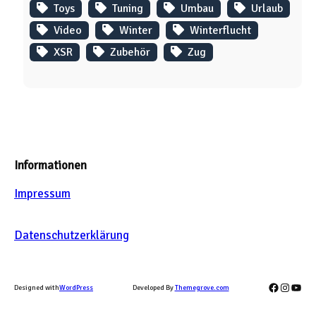
Toys
Tuning
Umbau
Urlaub
Video
Winter
Winterflucht
XSR
Zubehör
Zug
Informationen
Impressum
Datenschutzerklärung
Facebook
Instag
YouT
Designed with
WordPress
Developed By
Themegrove.com