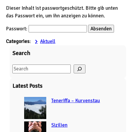
Dieser Inhalt ist passwortgeschützt. Bitte gib unten
das Passwort ein, um ihn anzeigen zu können.
Passwort:
Categories
:
Aktuell
Search
S
e
a
Latest Posts
r
c
Teneriffa – Kurvenstau
h
Sizilien