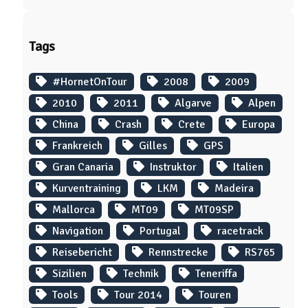
Tags
#HornetOnTour
2008
2009
2010
2011
Algarve
Alpen
China
Crash
Crete
Europa
Frankreich
Gilles
GPS
Gran Canaria
Instruktor
Italien
Kurventraining
LKM
Madeira
Mallorca
MT09
MT09SP
Navigation
Portugal
racetrack
Reisebericht
Rennstrecke
RS765
Sizilien
Technik
Teneriffa
Tools
Tour 2014
Touren