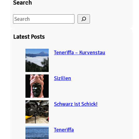
Search
S
e
a
Latest Posts
r
c
Teneriffa – Kurvenstau
h
Sizilien
Schwarz ist Schick!
Teneriffa