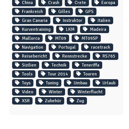
China
Crash
Crete
Europa
Frankreich
Gilles
GPS
Gran Canaria
Instruktor
Italien
Kurventraining
LKM
Madeira
Mallorca
MT09
MT09SP
Navigation
Portugal
racetrack
Reisebericht
Rennstrecke
RS765
Sizilien
Technik
Teneriffa
Tools
Tour 2014
Touren
Toys
Tuning
Umbau
Urlaub
Video
Winter
Winterflucht
XSR
Zubehör
Zug