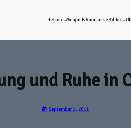
Reisen
Moppeds
Rundkurse
Bilder
Üb
ng und Ruhe in 
September 3, 2011