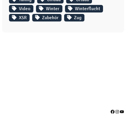
Video
Winter
Winterflucht
XSR
Zubehör
Zug
Facebook
Instag
YouT