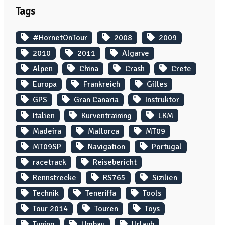
Tags
#HornetOnTour
2008
2009
2010
2011
Algarve
Alpen
China
Crash
Crete
Europa
Frankreich
Gilles
GPS
Gran Canaria
Instruktor
Italien
Kurventraining
LKM
Madeira
Mallorca
MT09
MT09SP
Navigation
Portugal
racetrack
Reisebericht
Rennstrecke
RS765
Sizilien
Technik
Teneriffa
Tools
Tour 2014
Touren
Toys
Tuning
Umbau
Urlaub