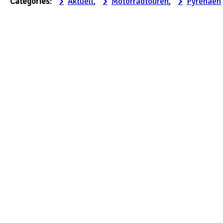
Categories
:
Aktuell
, 
Motorradtouren
, 
Pyrenäen