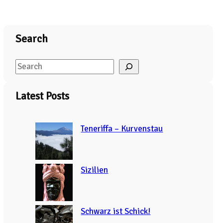
Search
S
e
a
Latest Posts
r
c
Teneriffa – Kurvenstau
h
Sizilien
Schwarz ist Schick!