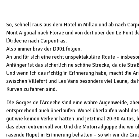
So, schnell raus aus dem Hotel in Millau und ab nach Carp
Mont Aigoual nach Florac und von dort über den Le Pont de
l’Ardeche nach Carpentras.
Also immer brav der D901 folgen.
An und für sich eine recht unspektakuläre Route – insbes
Anfänger ist das sicherlich ne schöne Strecke, da die Stra
Und wenn ich das richtig in Erinnerung habe, macht die Anf
zwischen Villefort und Les Vans besonders viel Laune, da 
Kurven zu fahren sind.
Die Gorges de l’Ardeche sind eine wahre Augenweide, aber
entsprechend auch überlaufen. Wobei überlaufen wohl das f
gut wie keinen Verkehr hatten und jetzt mal 20-30 Autos,
das eben extrem voll vor. Und die Motorradguppe die wir ü
rasende Rüpel in Erinnerung behalten – so wir wir die Gru