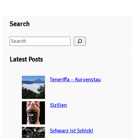
Search
S
e
a
Latest Posts
r
c
Teneriffa – Kurvenstau
h
Sizilien
Schwarz ist Schick!