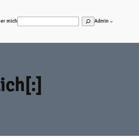
Suchen
er mich
Admin
ich[:]