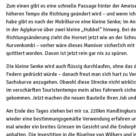
Zum einen gibt es eine schnelle Passage hinter der Ameis
höheren Tempo die Richtung geändert wird – und wenn ich 
habe gibt es nach der Mobilkurve eine kleine Senke; im A
in der Agipkurve über zwei kleine „Hubbel“ hinweg. Bei d
Richtungsänderung zieht die Hornet jetzt wie an der Schn
Kurvenkombi – vorher wäre dieses Manöver sicherlich mit 
quittiert worden. Davon ist jetzt rein gar nix zu spüren.
Die kleine Senke wird auch flüssig durchlaufen, ohne das de
Federn gedrückt würde – danach freut man sich hart zu Ve
Sachskurve anzugehen. Obwohl diese Strecke nicht wirklic
im verschärften Touristentempo mein altes Fahrwerk siche
gekommen. Jetzt machen die neuen Bauteile Ihren Job und 
Am Ende des Tages stehen bei mir ca. 220km Handlingkurs
wieder eine bestimmungsgemäße Verwendung erfahren und
mal wieder ein breites Grinsen im Gesicht und die Endorp
anhalten. Die Investition in die Blueline von Wilbers und i