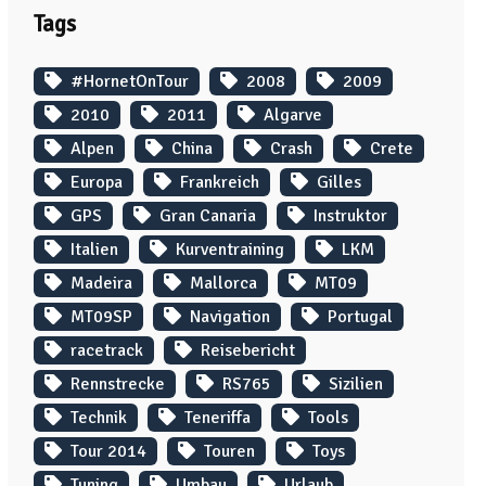
Tags
#HornetOnTour
2008
2009
2010
2011
Algarve
Alpen
China
Crash
Crete
Europa
Frankreich
Gilles
GPS
Gran Canaria
Instruktor
Italien
Kurventraining
LKM
Madeira
Mallorca
MT09
MT09SP
Navigation
Portugal
racetrack
Reisebericht
Rennstrecke
RS765
Sizilien
Technik
Teneriffa
Tools
Tour 2014
Touren
Toys
Tuning
Umbau
Urlaub