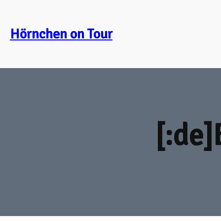
Zum
Inhalt
Hörnchen on Tour
springen
[:de]