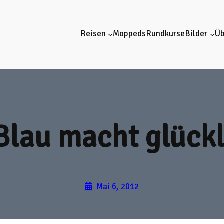
Reisen
Moppeds
Rundkurse
Bilder
Üb
Blau macht glückl
Mai 6, 2012