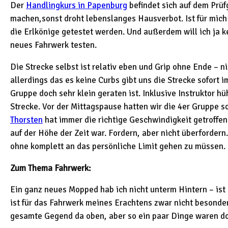
Der
Handlingkurs in Papenburg
befindet sich auf dem Prüf
machen,sonst droht lebenslanges Hausverbot. Ist für mich 
die Erlkönige getestet werden. Und außerdem will ich ja
neues Fahrwerk testen.
Die Strecke selbst ist relativ eben und Grip ohne Ende – 
allerdings das es keine Curbs gibt uns die Strecke sofort 
Gruppe doch sehr klein geraten ist. Inklusive Instruktor 
Strecke. Vor der Mittagspause hatten wir die 4er Gruppe s
Thorsten
hat immer die richtige Geschwindigkeit getroffe
auf der Höhe der Zeit war. Fordern, aber nicht überforder
ohne komplett an das persönliche Limit gehen zu müssen.
Zum Thema Fahrwerk:
Ein ganz neues Mopped hab ich nicht unterm Hintern – ist
ist für das Fahrwerk meines Erachtens zwar nicht besonders
gesamte Gegend da oben, aber so ein paar Dinge waren do