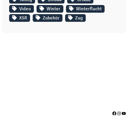
Video
Winter
Winterflucht
XSR
Zubehör
Zug
Facebook
Instag
YouT