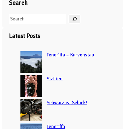
Search
S
e
a
Latest Posts
r
c
Teneriffa – Kurvenstau
h
Sizilien
Schwarz ist Schick!
Teneriffa