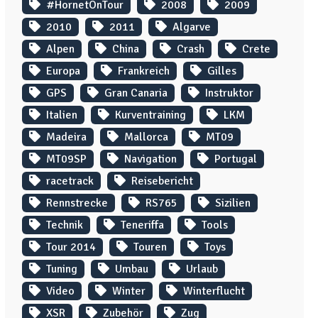
#HornetOnTour
2008
2009
2010
2011
Algarve
Alpen
China
Crash
Crete
Europa
Frankreich
Gilles
GPS
Gran Canaria
Instruktor
Italien
Kurventraining
LKM
Madeira
Mallorca
MT09
MT09SP
Navigation
Portugal
racetrack
Reisebericht
Rennstrecke
RS765
Sizilien
Technik
Teneriffa
Tools
Tour 2014
Touren
Toys
Tuning
Umbau
Urlaub
Video
Winter
Winterflucht
XSR
Zubehör
Zug