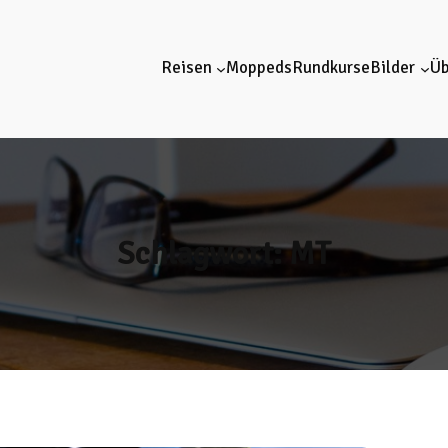
Reisen
Moppeds
Rundkurse
Bilder
Üb
Schlagwort:
MT