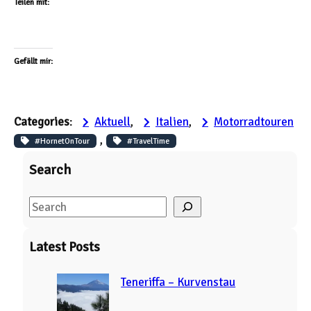
Teilen mit:
Gefällt mir:
Categories
:
Aktuell
, 
Italien
, 
Motorradtouren
, 
#HornetOnTour
#TravelTime
Search
S
e
a
Latest Posts
r
c
Teneriffa – Kurvenstau
h