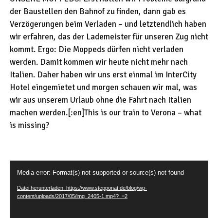
der Baustellen den Bahnof zu finden, dann gab es
Verzögerungen beim Verladen – und letztendlich haben
wir erfahren, das der Lademeister für unseren Zug nicht
kommt. Ergo: Die Moppeds dürfen nicht verladen
werden. Damit kommen wir heute nicht mehr nach
Italien. Daher haben wir uns erst einmal im InterCity
Hotel eingemietet und morgen schauen wir mal, was
wir aus unserem Urlaub ohne die Fahrt nach Italien
machen werden.[:en]This is our train to Verona – what
is missing?
V
Media error: Format(s) not supported or source(s) not found
i
Datei herunterladen: https://www.stepponat.de/blog/wp-
d
content/uploads/2017/05/img_2405-1.mp4?_=2
e
o