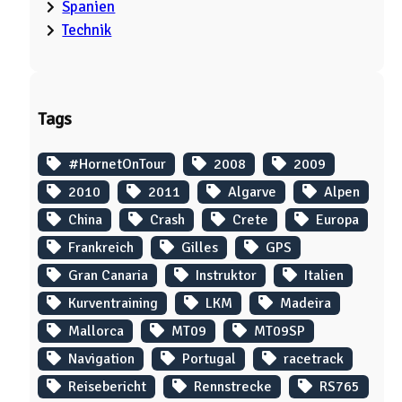
Spanien
Technik
Tags
#HornetOnTour
2008
2009
2010
2011
Algarve
Alpen
China
Crash
Crete
Europa
Frankreich
Gilles
GPS
Gran Canaria
Instruktor
Italien
Kurventraining
LKM
Madeira
Mallorca
MT09
MT09SP
Navigation
Portugal
racetrack
Reisebericht
Rennstrecke
RS765