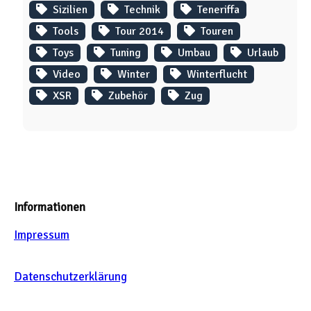
Sizilien
Technik
Teneriffa
Tools
Tour 2014
Touren
Toys
Tuning
Umbau
Urlaub
Video
Winter
Winterflucht
XSR
Zubehör
Zug
Informationen
Impressum
Datenschutzerklärung