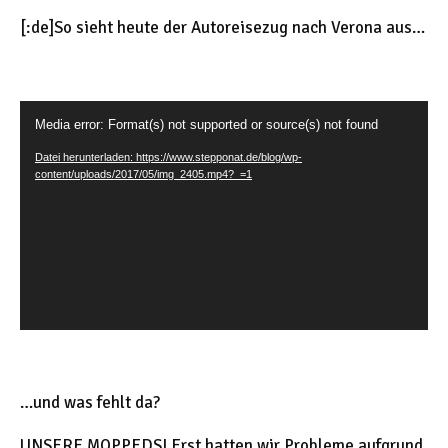
[:de]So sieht heute der Autoreisezug nach Verona aus…
V
Media error: Format(s) not supported or source(s) not found
i
Datei herunterladen: https://www.stepponat.de/blog/wp-
d
content/uploads/2017/05/img_2405.mp4?_=1
e
o
-
P
l
a
y
e
r
…und was fehlt da?
UNSERE MOPPEDS! Erst hatten wir Probleme aufgrund