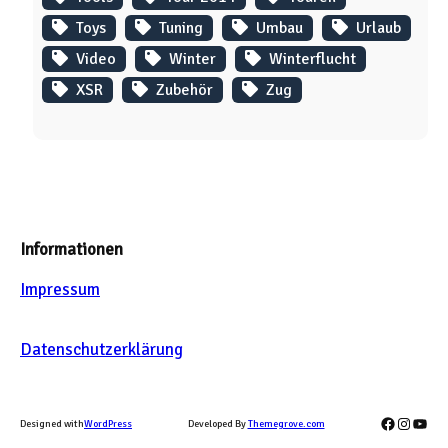
Toys
Tuning
Umbau
Urlaub
Video
Winter
Winterflucht
XSR
Zubehör
Zug
Informationen
Impressum
Datenschutzerklärung
Facebook
Instag
YouT
Designed with
WordPress
Developed By
Themegrove.com