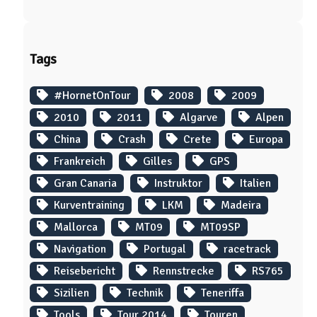
Tags
#HornetOnTour
2008
2009
2010
2011
Algarve
Alpen
China
Crash
Crete
Europa
Frankreich
Gilles
GPS
Gran Canaria
Instruktor
Italien
Kurventraining
LKM
Madeira
Mallorca
MT09
MT09SP
Navigation
Portugal
racetrack
Reisebericht
Rennstrecke
RS765
Sizilien
Technik
Teneriffa
Tools
Tour 2014
Touren