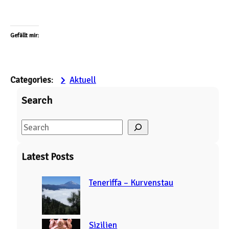
Gefällt mir:
Categories
:
Aktuell
Search
S
e
a
Latest Posts
r
c
Teneriffa – Kurvenstau
h
Sizilien