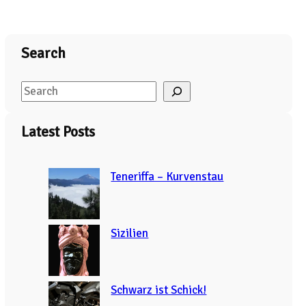
Search
S
e
a
Latest Posts
r
c
Teneriffa – Kurvenstau
h
Sizilien
Schwarz ist Schick!