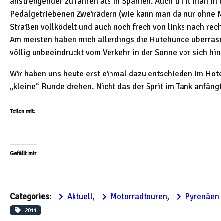
anstrengender zu fahren als in Spanien. Auch trifft man 
Pedalgetriebenen Zweirädern (wie kann man da nur ohne Mo
Straßen vollködelt und auch noch frech von links nach rech
Am meisten haben mich allerdings die Hütehunde überrasch
völlig unbeeindruckt vom Verkehr in der Sonne vor sich hin
Wir haben uns heute erst einmal dazu entschieden im Hote
„kleine“ Runde drehen. Nicht das der Sprit im Tank anfäng
Teilen mit:
Gefällt mir:
Categories
:
Aktuell
, 
Motorradtouren
, 
Pyrenäen
2011