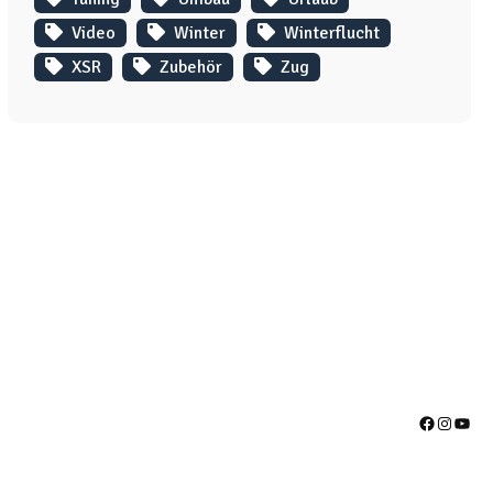
Video
Winter
Winterflucht
XSR
Zubehör
Zug
Facebook
Instag
YouT