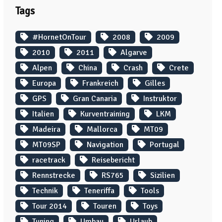
Tags
#HornetOnTour
2008
2009
2010
2011
Algarve
Alpen
China
Crash
Crete
Europa
Frankreich
Gilles
GPS
Gran Canaria
Instruktor
Italien
Kurventraining
LKM
Madeira
Mallorca
MT09
MT09SP
Navigation
Portugal
racetrack
Reisebericht
Rennstrecke
RS765
Sizilien
Technik
Teneriffa
Tools
Tour 2014
Touren
Toys
Tuning
Umbau
Urlaub