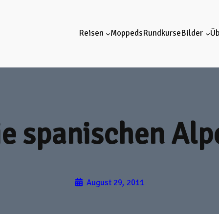
Reisen
Moppeds
Rundkurse
Bilder
Üb
ie spanischen Alp
August 29, 2011